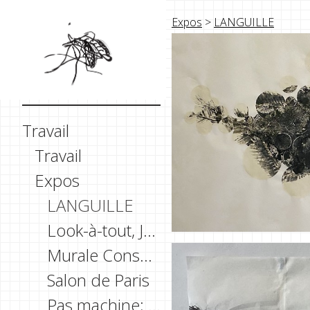
Expos
>
LANGUILLE
Travail
Travail
Expos
LANGUILLE
Look-à-tout, Jardins de Métis
Murale Consulat Général de Belgique à Montréal
Salon de Paris
Pas machine; machine